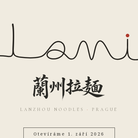
LANZHOU NOODLES
·
PRAGUE
Otevíráme 1. září 2026