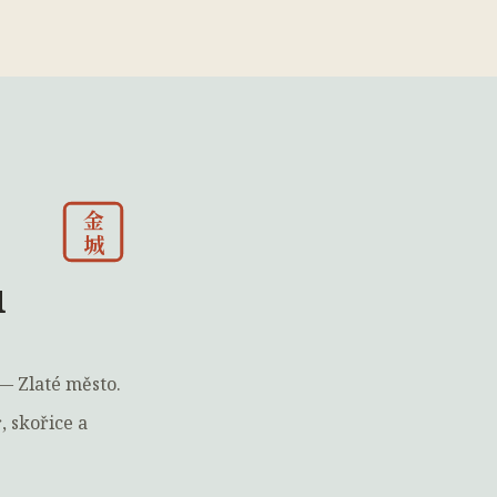
金
城
u
— Zlaté město.
 skořice a