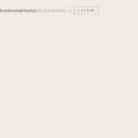
Menu
Kontakt
Umění
QR objednávka
CZ
EN
中
brzy