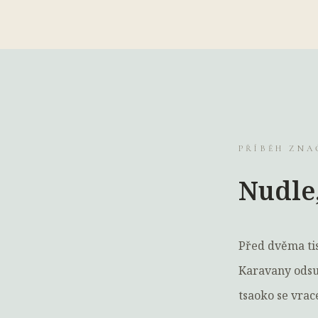
PŘÍBĚH ZNA
Nudle,
Před dvěma tis
Karavany odsud
tsaoko se vrac