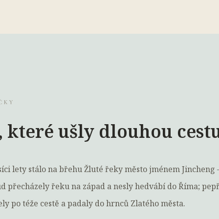
ČKY
 které ušly dlouhou cest
íci lety stálo na břehu Žluté řeky město jménem Jincheng 
 přecházely řeku na západ a nesly hedvábí do Říma; pepř,
ely po téže cestě a padaly do hrnců Zlatého města.