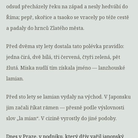
odsud přecházely řeku na západ a nesly hedvábí do
Říma; pepř, skořice a tsaoko se vracely po téže cestě
a padaly do hrnců Zlatého města.
Před dvěma sty lety dostala tato polévka pravidlo:
jedna čirá, dvě bílá, tři červená, čtyři zelená, pět
žlutá. Miska nudlí tím získala jméno — lanzhouské
lamian.
Před sto lety se lamian vydaly na východ. V Japonsku
jim začali říkat rāmen — přesně podle výslovnosti
slov „la mian“. V cizině vyrostly do jiné podoby.
Dnes v Praze, v podniku, který dřív vařil japonský