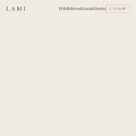
LAMI
.
Příběh
Menu
Kontakt
Umění
CZ
EN
中