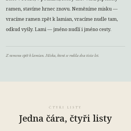
ramen, stavíme hrnec znovu. Neměníme misku —
vracíme ramen zpět k lamian, vracíme nudle tam,
odkud vyšly. Lami — jméno nudlí i jméno cesty.
Z ramenu zpět k lamian. Miska, která se rodila dva tisíce let.
ČTYŘI LISTY
Jedna čára, čtyři listy