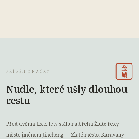
金
PŘÍBĚH ZNAČKY
城
Nudle, které ušly dlouhou
cestu
Před dvěma tisíci lety stálo na břehu Žluté řeky
město jménem Jincheng — Zlaté město. Karavany