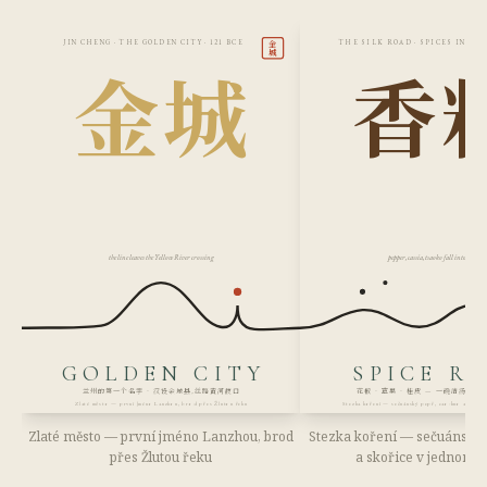
金
JIN CHENG · THE GOLDEN CITY · 121 BCE
THE SILK ROAD · SPICES IN TH
城
金城
香
the line leaves the Yellow River crossing
pepper, cassia, tsaoko fall into the bro
GOLDEN CITY
SPICE R
兰州的第一个名字 · 汉设金城县,丝路黄河渡口
花椒 · 草果 · 桂皮 — 一碗清汤,半
Zlaté město — první jméno Lanzhou, brod přes Žlutou řeku
Stezka koření — sečuánský pepř, cao-kuo a skořic
Zlaté město — první jméno Lanzhou, brod
Stezka koření — sečuánský 
přes Žlutou řeku
a skořice v jednom 