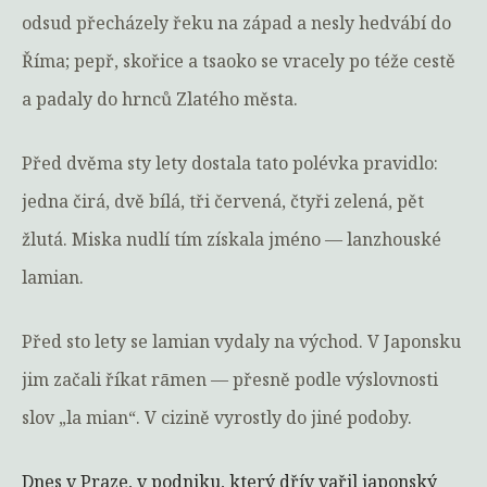
odsud přecházely řeku na západ a nesly hedvábí do
Říma; pepř, skořice a tsaoko se vracely po téže cestě
a padaly do hrnců Zlatého města.
Před dvěma sty lety dostala tato polévka pravidlo:
jedna čirá, dvě bílá, tři červená, čtyři zelená, pět
žlutá. Miska nudlí tím získala jméno — lanzhouské
lamian.
Před sto lety se lamian vydaly na východ. V Japonsku
jim začali říkat rāmen — přesně podle výslovnosti
slov „la mian“. V cizině vyrostly do jiné podoby.
Dnes v Praze, v podniku, který dřív vařil japonský