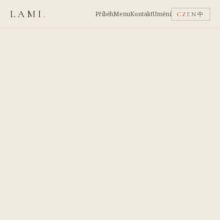
LAMI
.
Příběh
Menu
Kontakt
Umění
CZ
EN
中