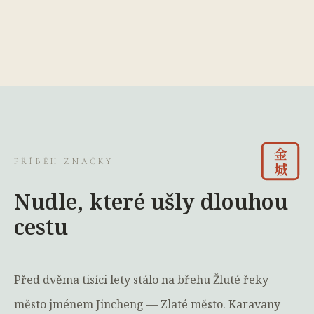
金
PŘÍBĚH ZNAČKY
城
Nudle, které ušly dlouhou
cestu
Před dvěma tisíci lety stálo na břehu Žluté řeky
město jménem Jincheng — Zlaté město. Karavany