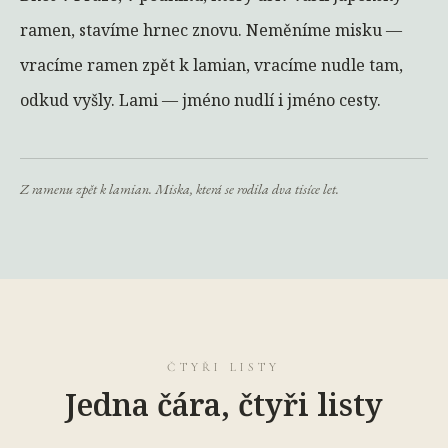
ramen, stavíme hrnec znovu. Neměníme misku —
vracíme ramen zpět k lamian, vracíme nudle tam,
odkud vyšly. Lami — jméno nudlí i jméno cesty.
Z ramenu zpět k lamian. Miska, která se rodila dva tisíce let.
ČTYŘI LISTY
Jedna čára, čtyři listy