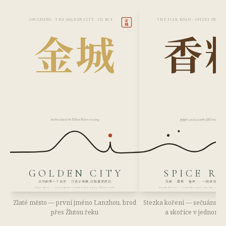
金
JIN CHENG · THE GOLDEN CITY · 121 BCE
THE SILK ROAD · SPICES IN TH
城
金城
香
the line leaves the Yellow River crossing
pepper, cassia, tsaoko fall into the bro
GOLDEN CITY
SPICE R
兰州的第一个名字 · 汉设金城县,丝路黄河渡口
花椒 · 草果 · 桂皮 — 一碗清汤,半
Zlaté město — první jméno Lanzhou, brod přes Žlutou řeku
Stezka koření — sečuánský pepř, cao-kuo a skořic
Zlaté město — první jméno Lanzhou, brod
Stezka koření — sečuánský 
přes Žlutou řeku
a skořice v jednom 