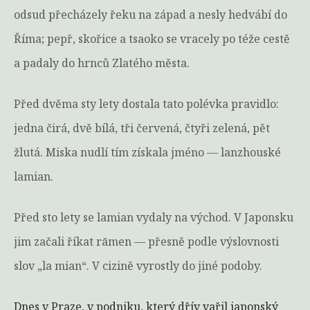
odsud přecházely řeku na západ a nesly hedvábí do
Říma; pepř, skořice a tsaoko se vracely po téže cestě
a padaly do hrnců Zlatého města.
Před dvěma sty lety dostala tato polévka pravidlo:
jedna čirá, dvě bílá, tři červená, čtyři zelená, pět
žlutá. Miska nudlí tím získala jméno — lanzhouské
lamian.
Před sto lety se lamian vydaly na východ. V Japonsku
jim začali říkat rāmen — přesně podle výslovnosti
slov „la mian“. V cizině vyrostly do jiné podoby.
Dnes v Praze, v podniku, který dřív vařil japonský