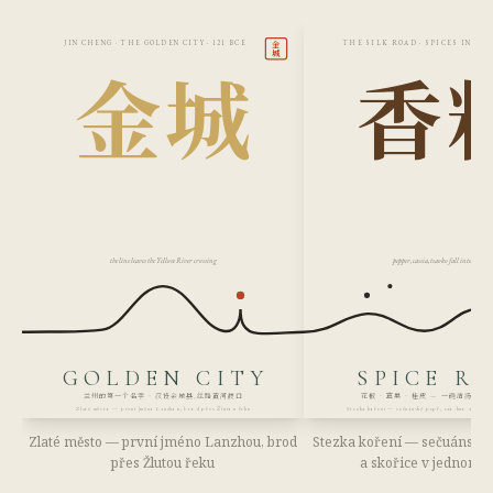
金
JIN CHENG · THE GOLDEN CITY · 121 BCE
THE SILK ROAD · SPICES IN TH
城
金城
香
the line leaves the Yellow River crossing
pepper, cassia, tsaoko fall into the bro
GOLDEN CITY
SPICE R
兰州的第一个名字 · 汉设金城县,丝路黄河渡口
花椒 · 草果 · 桂皮 — 一碗清汤,半
Zlaté město — první jméno Lanzhou, brod přes Žlutou řeku
Stezka koření — sečuánský pepř, cao-kuo a skořic
Zlaté město — první jméno Lanzhou, brod
Stezka koření — sečuánský 
přes Žlutou řeku
a skořice v jednom 