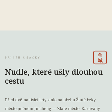
金
PŘÍBĚH ZNAČKY
城
Nudle, které ušly dlouhou
cestu
Před dvěma tisíci lety stálo na břehu Žluté řeky
město jménem Jincheng — Zlaté město. Karavany