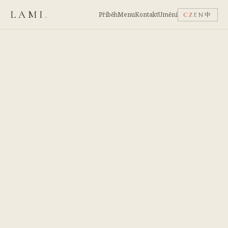
LAMI
.
Příběh
Menu
Kontakt
Umění
CZ
EN
中