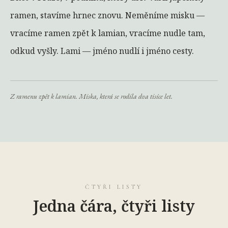
ramen, stavíme hrnec znovu. Neměníme misku —
vracíme ramen zpět k lamian, vracíme nudle tam,
odkud vyšly. Lami — jméno nudlí i jméno cesty.
Z ramenu zpět k lamian. Miska, která se rodila dva tisíce let.
ČTYŘI LISTY
Jedna čára, čtyři listy